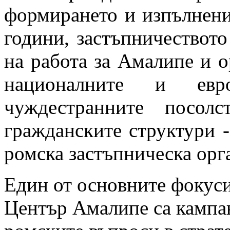
формирането и изпълнени
години, застъпничеството
на работа за Амалипе и о
националните и евро
чуждестранните посол
гражданските структури -
ромска застъпническа орг
Един от основните фокуси
Център Амалипе са кампан