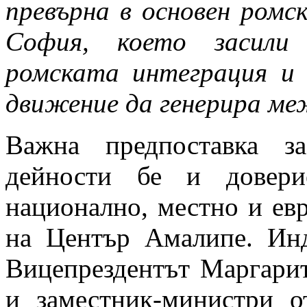
превърна в основен ромс
София, което засили
ромската интеграция и
движение да генерира ме
Важна предпоставка з
дейности бе и довери
национално, местно и ев
на Център Амалипе. Инд
Вицепрездентът Маргарит
и заместник-министри 