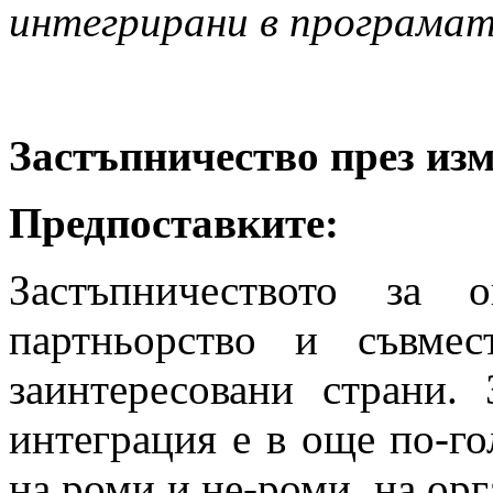
интегрирани в програмат
Застъпничество през изм
Предпоставките:
Застъпничеството за о
партньорство и съвме
заинтересовани страни. 
интеграция е в още по-го
на роми и не-роми, на ор