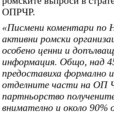
ромските въпроси в страт
ОПРЧР.
«Писмени коментари по Н
активни ромски организа
особено ценни и допълва
информация. Общо, над 4
предоставиха формално и
отделните части на ОП Ч
партньорство получените
внимателно и около 90% 